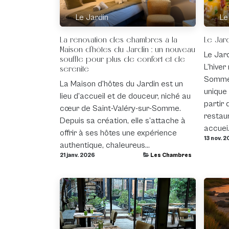
Le Jardin
Le
La rénovation des chambres à la
Le Jar
Maison d’hôtes du Jardin : un nouveau
Le Jar
souffle pour plus de confort et de
L’hiver
sérénité
Somme,
La Maison d’hôtes du Jardin est un
unique
lieu d’accueil et de douceur, niché au
partir 
cœur de Saint-Valéry-sur-Somme.
restau
Depuis sa création, elle s’attache à
accuei.
offrir à ses hôtes une expérience
13 nov. 2
authentique, chaleureus...
21 janv. 2026
Les Chambres