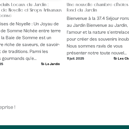
duits Locaux du Jardin :
Une nouvelle chambre d'hôtes
 de Noyelle et Sirops Artisanaux
fond du Jardin
cense
Bienvenue à la 37.4 Séjour rom
ises de Noyelle : Un Joyau de
au Jardin Bienvenue au Jardin,
e de Somme Nichée entre terre
l’amour et la nature s’entrelac
, la Baie de Somme est un
pour créer des souvenirs inoubl
ire riche de saveurs, de savoir-
Nous sommes ravis de vous
t de traditions. Parmi les
présenter notre toute nouvel...
 gourmands qu'e...
11 juil. 2025
Les C
025
Le Jardin
prise !