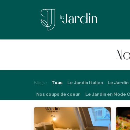
Se rendre au contenu
Page d'
No
Blogs :
Tous
Le Jardin Italien
Le Jardin
Nos coups de coeur
Le Jardin en Mode C