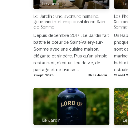
Le Jardin
Le
Le Jardin : une aventure humaine,
Les Ph
gourmande et responsable en Baie
Somme 
de Somme
Somme
Depuis décembre 2017 , Le Jardin fait
Un Hab
battre le cœur de Saint-Valery-sur-
phoque
Somme avec une cuisine maison,
sont d
élégante et sincère. Plus qu’un simple
marine
restaurant, c’est un lieu de vie, de
habita
partage et de transm...
estuair
2 sept. 2025
Le Jardin
19 août 
Le Jardin
Le