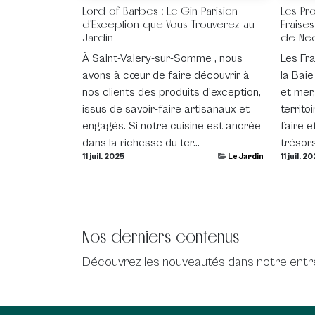
Lord of Barbès : Le Gin Parisien
Les Pro
d’Exception que Vous Trouverez au
Fraises
Jardin
de Ne
À Saint-Valery-sur-Somme , nous
Les Fra
avons à cœur de faire découvrir à
la Bai
nos clients des produits d’exception,
et mer
issus de savoir-faire artisanaux et
territo
engagés. Si notre cuisine est ancrée
faire e
dans la richesse du ter...
trésors
11 juil. 2025
Le Jardin
11 juil. 2
Nos derniers contenus
Découvrez les nouveautés dans notre entre