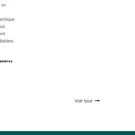
 au
antique
 où
ent
iables.
hambres
Voir tout