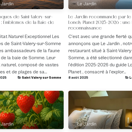
 Jardin
Le Jardin
oques de Saint-Valery-sur-
Le Jardin recommandé par le
: Émblèmes de la Baie de
Lonely Planet 2025-2026 : une 
reconnaissance
itat Naturel Exceptionnel Les
C’est avec une grande fierté q
s de Saint-Valery-sur-Somme
annonçons que Le Jardin , notr
es ambassadeurs de la faune
restaurant situé à Saint-Valery
 de la baie de Somme. Leur
Somme, a été sélectionné dan
t naturel, composé de vastes
l’édition 2025-2026 du guide L
es et de plages de sa...
Planet , consacré à l’explor...
2025
Saint Valery sur Somme
8 août 2025
L
 Jardin
Le Jardin