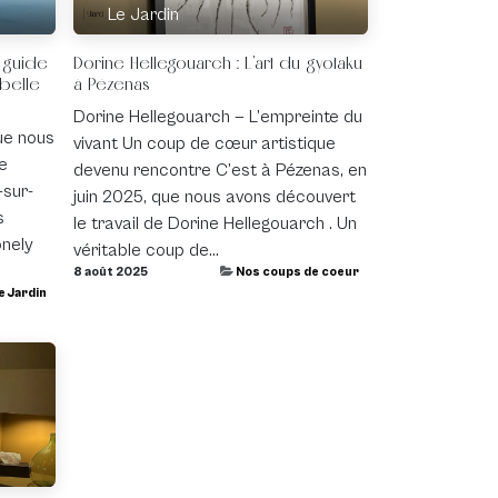
Le Jardin
 guide
Dorine Hellegouarch : L'art du gyotaku
belle
à Pézenas
Dorine Hellegouarch — L’empreinte du
ue nous
vivant Un coup de cœur artistique
e
devenu rencontre C’est à Pézenas, en
-sur-
juin 2025, que nous avons découvert
s
le travail de Dorine Hellegouarch . Un
onely
véritable coup de...
8 août 2025
Nos coups de coeur
e Jardin