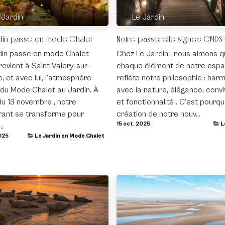
 Jardin
Le Jardin
din passe en mode Chalet
Notre passerelle signée CMDS 
din passe en mode Chalet
Chez Le Jardin , nous aimons 
 revient à Saint-Valery-sur-
chaque élément de notre esp
 et avec lui, l’atmosphère
reflète notre philosophie : har
 du Mode Chalet au Jardin. À
avec la nature, élégance, conviv
du 13 novembre , notre
et fonctionnalité . C’est pourqu
rant se transforme pour
création de notre nouv...
15 oct. 2025
L
..
025
Le Jardin en Mode Chalet