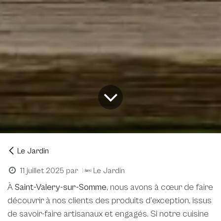
Le Jardin
11 juillet 2025
par
Le Jardin
À
Saint-Valery-sur-Somme
, nous avons à cœur de faire
découvrir à nos clients des produits d’exception, issus
de savoir-faire artisanaux et engagés. Si notre cuisine